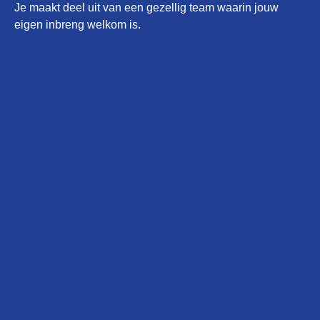
Je maakt deel uit van een gezellig team waarin jouw
eigen inbreng welkom is.
Interesse? App of bel ons direct
Allround loonwerker
Monteur mobiele werktuigen
Opzoek naar een functie in
de transport sector?