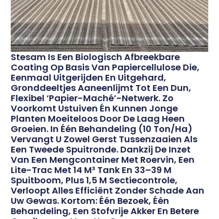
Stesam Is Een Biologisch Afbreekbare
Coating Op Basis Van Papiercellulose Die,
Eenmaal Uitge­rijden En Uitgehard,
Gronddeeltjes Aaneenlijmt Tot Een Dun,
Flexibel ‘papier-Maché’-Netwerk. Zo
Voorkomt Ustuiven Én Kunnen Jonge
Planten Moeiteloos Door De Laag Heen
Groeien. In Één Behandeling (10 Ton/ha)
Vervangt U Zowel Gerst Tussenzaaien Als
Een Tweede Spuitronde. Dankzij De Inzet
Van Een Mengcontainer Met Roervin, Een
Lite-Trac Met 14 M³ Tank En 33–39 M
Spuitboom, Plus 1,5 M Sectiecontrole,
Verloopt Alles Efficiënt Zonder Schade Aan
Uw Gewas. Kortom: Één Bezoek, Één
Behandeling, Een Stofvrije Akker En Betere