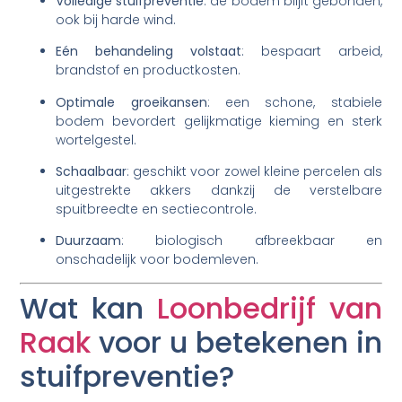
Volledige stuifpreventie
: de bodem blijft gebonden,
ook bij harde wind.
Eén behandeling volstaat
: bespaart arbeid,
brandstof en productkosten.
Optimale groeikansen
: een schone, stabiele
bodem bevordert gelijkmatige kieming en sterk
wortelgestel.
Schaalbaar
: geschikt voor zowel kleine percelen als
uitgestrekte akkers dankzij de verstelbare
spuitbreedte en sectie­controle.
Duurzaam
: biologisch afbreekbaar en
onschadelijk voor bodemleven.
Wat kan
Loonbedrijf van
Raak
voor u betekenen in
stuifpreventie?