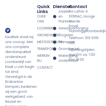
Quick
Diensten
Contact
Links
Zaaien
De Luther 4
OVER
en
5095AC, Hooge
ONS
Planten
Mierde
Email:
LOONWERK
Gewasverzorging
Planning@loonbedrijf
GRONDVERZET
Oogsten
Kwaliteit staat bij
Telefoon: 013-509-
ons voorop. Met
MESTDISTRIBUTIE
Transport
1361
ons complete
TRANSPORT
Grondverzet
Openingstijden:
dienstenpakket
ma t/m za; 7:00
WERKEN
Watergang
ondersteunt
t/m 19:00
BIJ
onderhoud
Loonbedrijf van
Raak u van begin
CONTACT
tot eind.
Gevestigd in de
Brabantse
Kempen, bedienen
wij een groot
werkgebied: van
Reusel en