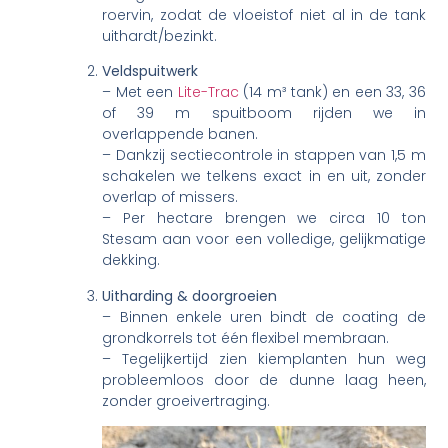
roervin, zodat de vloeistof niet al in de tank
uithardt/bezinkt.
Veldspuitwerk
– Met een
Lite-Trac
(14 m³ tank) en een 33, 36
of 39 m spuitboom rijden we in
overlappende banen.
– Dankzij sectie­controle in stappen van 1,5 m
schakelen we telkens exact in en uit, zonder
overlap of missers.
– Per hectare brengen we circa 10 ton
Stesam aan voor een volledige, gelijkmatige
dekking.
Uitharding & doorgroeien
– Binnen enkele uren bindt de coating de
grondkorrels tot één flexibel membraan.
– Tegelijkertijd zien kiemplanten hun weg
probleemloos door de dunne laag heen,
zonder groeivertraging.